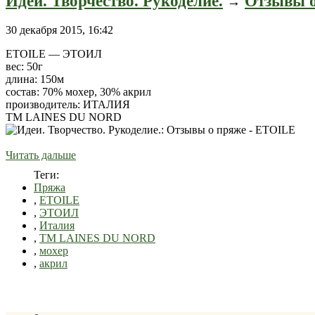
Идеи. Творчество. Рукоделие.
Отзывы о
→
30 декабря 2015, 16:42
ETOILE — ЭТОИЛ
вес: 50г
длина: 150м
состав: 70% мохер, 30% акрил
производитель: ИТАЛИЯ
ТМ LAINES DU NORD
Читать дальше
Теги:
Пряжа
,
ETOILE
,
ЭТОИЛ
,
Италия
,
ТМ LAINES DU NORD
,
мохер
,
акрил