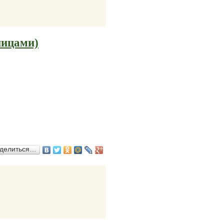
пицами)
делиться…