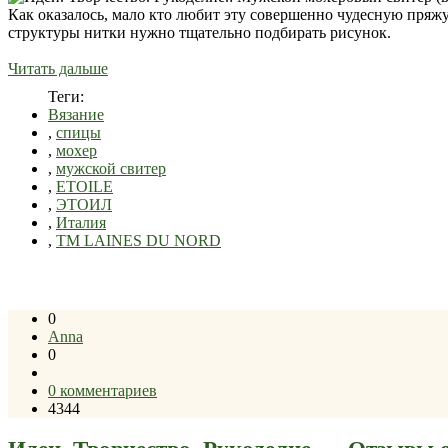
Как оказалось, мало кто любит эту совершенно чудесную пряжу.
структуры нитки нужно тщательно подбирать рисунок.
Читать дальше
Теги:
Вязание
,
спицы
,
мохер
,
мужской свитер
,
ETOILE
,
ЭТОИЛ
,
Италия
,
ТМ LAINES DU NORD
0
Anna
0
0 комментариев
4344