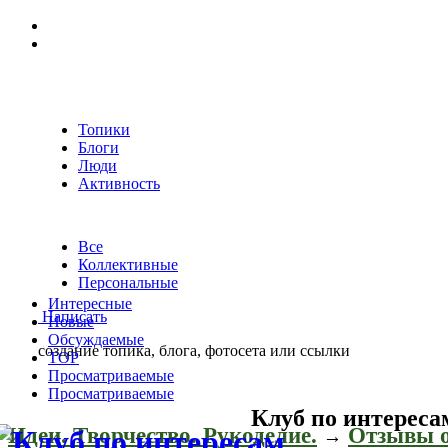
Топики
Блоги
Люди
Активность
Все
Коллективные
Персональные
Интересные
Написать
Новые
Обсуждаемые
создание топика, блога, фотосета или ссылки
TOP
Просматриваемые
Просматриваемые
Клуб по интереса
Идеи. Творчество. Рукоделие.
Отзывы о
→